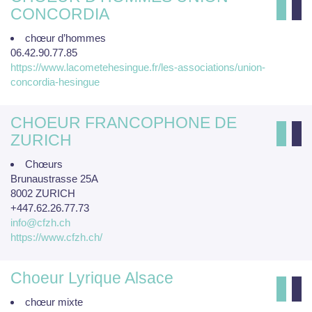
CONCORDIA
chœur d’hommes
06.42.90.77.85
https://www.lacometehesingue.fr/les-associations/union-
concordia-hesingue
CHOEUR FRANCOPHONE DE
ZURICH
Chœurs
Brunaustrasse 25A
8002 ZURICH
+447.62.26.77.73
info@cfzh.ch
https://www.cfzh.ch/
Choeur Lyrique Alsace
chœur mixte