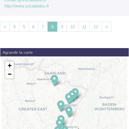
http://www.vocaleidos.fr
«
4
5
6
7
8
9
10
11
12
»
Agrandir la carte
+
−