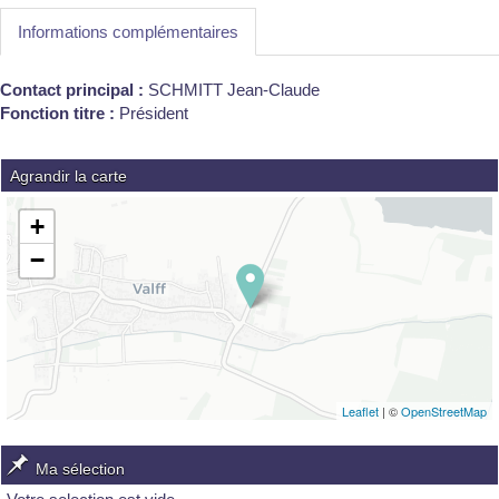
Informations complémentaires
Contact principal :
SCHMITT Jean-Claude
Fonction titre :
Président
Agrandir la carte
+
−
Leaflet
| ©
OpenStreetMap
Ma sélection