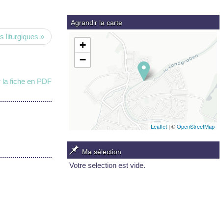
Agrandir la carte
 liturgiques »
+
−
 la fiche en PDF
Leaflet
| ©
OpenStreetMap
Ma sélection
Votre selection est vide.