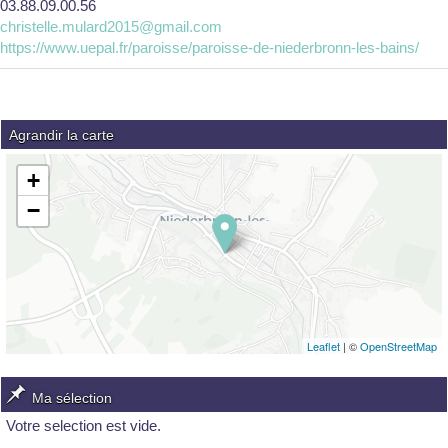
03.88.09.00.56
christelle.mulard2015@gmail.com
https://www.uepal.fr/paroisse/paroisse-de-niederbronn-les-bains/
Agrandir la carte
+
−
Leaflet
| ©
OpenStreetMap
Ma sélection
Votre selection est vide.