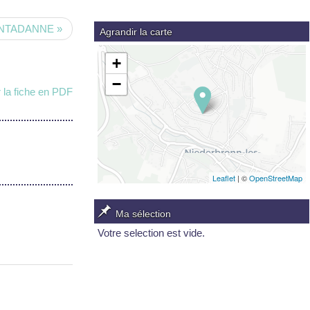
NTADANNE »
Agrandir la carte
+
−
 la fiche en PDF
Leaflet
| ©
OpenStreetMap
Ma sélection
Votre selection est vide.