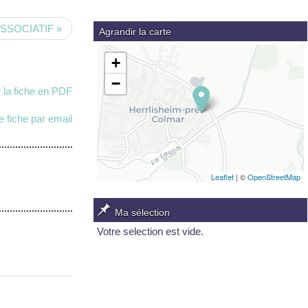
SOCIATIF »
Agrandir la carte
+
−
 la fiche en PDF
 fiche par email
Leaflet
| ©
OpenStreetMap
Ma sélection
Votre selection est vide.