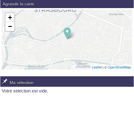
Agrandir la carte
+
−
Leaflet
| ©
OpenStreetMap
Ma sélection
Votre selection est vide.