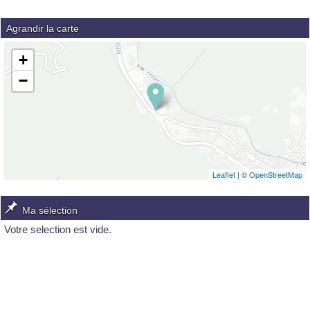
Agrandir la carte
+
−
Leaflet
| ©
OpenStreetMap
Ma sélection
Votre selection est vide.